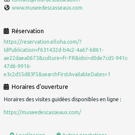
www.museedescasseaux.com
Réservation
https://reservation.elloha.com/?
IdPublication=f631432d-b4c2-4a67-b861-
ae22daea0673&culture=fr-FR&idoi=d0de7cd5-941c-
47d6-9916-
e3c2d55d83f5&searchFirstAvailableDates=1
Horaires d'ouverture
Horaires des visites guidées disponibles en ligne :
https://museedescasseaux.com/
Localizacion
Autres prestations