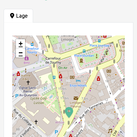
Lage
+
−