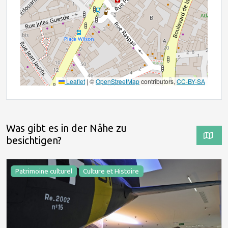
Leaflet
|
©
OpenStreetMap
contributors,
CC-BY-SA
Was gibt es in der Nähe zu
besichtigen?
Patrimoine culturel
Culture et Histoire